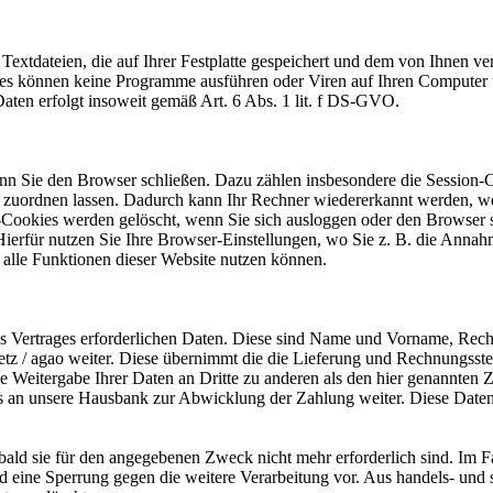
e Textdateien, die auf Ihrer Festplatte gespeichert und dem von Ihnen 
okies können keine Programme ausführen oder Viren auf Ihren Computer 
Daten erfolgt insoweit gemäß Art. 6 Abs. 1 lit. f DS-GVO.
enn Sie den Browser schließen. Dazu zählen insbesondere die Session-C
 zuordnen lassen. Dadurch kann Ihr Rechner wiedererkannt werden, wen
-Cookies werden gelöscht, wenn Sie sich ausloggen oder den Browser 
 Hierfür nutzen Sie Ihre Browser-Einstellungen, wo Sie z. B. die Anna
t alle Funktionen dieser Website nutzen können.
des Vertrages erforderlichen Daten. Diese sind Name und Vorname, Rec
Metz / agao weiter. Diese übernimmt die die Lieferung und Rechnungsste
Weitergabe Ihrer Daten an Dritte zu anderen als den hier genannten Z
s an unsere Hausbank zur Abwicklung der Zahlung weiter. Diese Datenv
obald sie für den angegebenen Zweck nicht mehr erforderlich sind. Im 
eine Sperrung gegen die weitere Verarbeitung vor. Aus handels- und ste